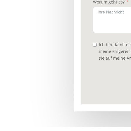
Worum geht es?
Ich bin damit e
meine eingereic
sie auf meine A