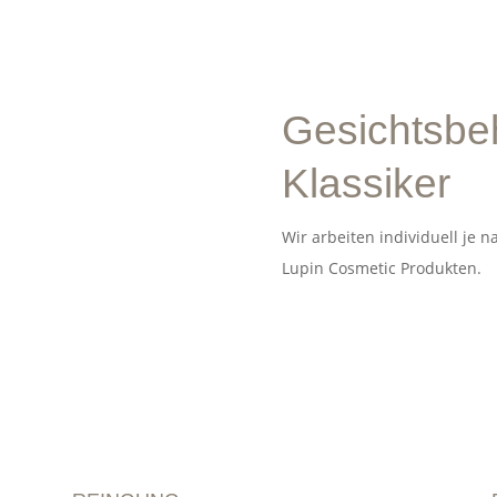
Gesichtsbe
up
Kosmetik
Extras
Über mich
Online Hau
Klassiker
Wir arbeiten individuell je 
Lupin Cosmetic Produkten.