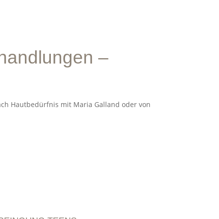
handlungen –
tanalyse
von Lupin Shop
nach Hautbedürfnis mit Maria Galland oder von